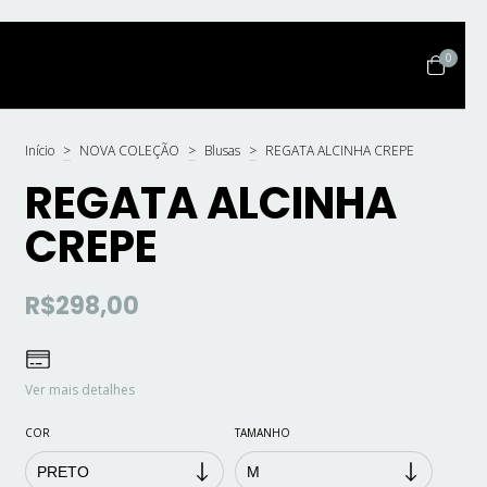
0
Início
>
NOVA COLEÇÃO
>
Blusas
>
REGATA ALCINHA CREPE
REGATA ALCINHA
CREPE
R$298,00
Ver mais detalhes
COR
TAMANHO