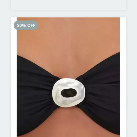
50
%
OFF