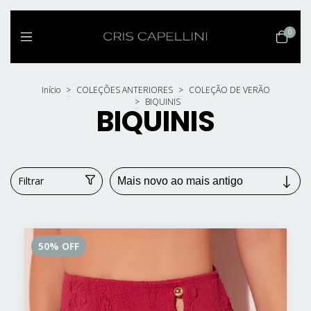
0
Início
>
COLEÇÕES ANTERIORES
>
COLEÇÃO DE VERÃO
>
BIQUINIS
BIQUINIS
Filtrar
50
%
OFF